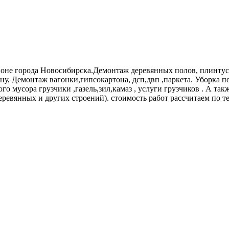
не города Новосибирска.Демонтаж деревянных полов, плинтус
ену, Демонтаж вагонки,гипсокартона, дсп,двп ,паркета. Уборка 
го мусора грузчики ,газель,зил,камаз , услуги грузчиков . А т
еревянных и других строений). стоимость работ рассчитаем по т