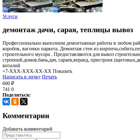
Услуги
демонтаж дачи, сарая, теплицы вывоз
Профессионально выполним демонтажные работы в любом райо
коробок, вагонки паркета. Демонтаж стен из кирпича,сибита,п
строительного мусора . Предоставляются для вывоз строительно
строений.домов,бань,дач, сараев,веранд, пристроек (щитовых,д
виталий
+7-XXX-XXX-XX-XX
Показать
Написать в личку
Печать
600 ₽
741
0
Поделиться:
Комментарии
Добавить комментарий