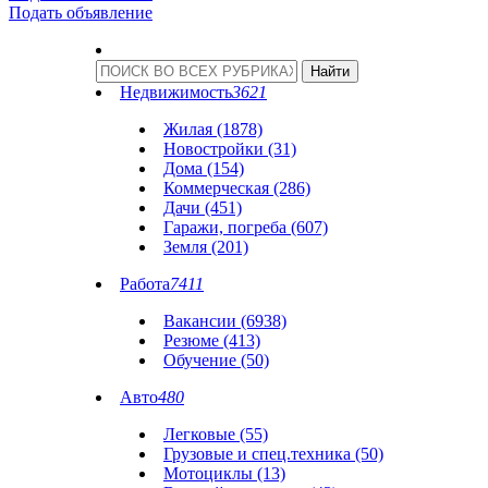
Подать объявление
Недвижимость
3621
Жилая (1878)
Новостройки (31)
Дома (154)
Коммерческая (286)
Дачи (451)
Гаражи, погреба (607)
Земля (201)
Работа
7411
Вакансии (6938)
Резюме (413)
Обучение (50)
Авто
480
Легковые (55)
Грузовые и спец.техника (50)
Мотоциклы (13)