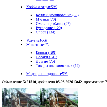
Хобби и отдых
506
Коллекционирование (83)
Музыка (70)
Охота и рыбалка (97)
Рукоделие (120)
Спорт (134)
Услуги
11668
Животные
474
Кошки (185)
Собаки (141)
Другие (75)
Товары для животных (72)
Медицина и здоровье
503
Объявление
№21510
, добавлено
05.06.2026
13:42
, просмотров:
7