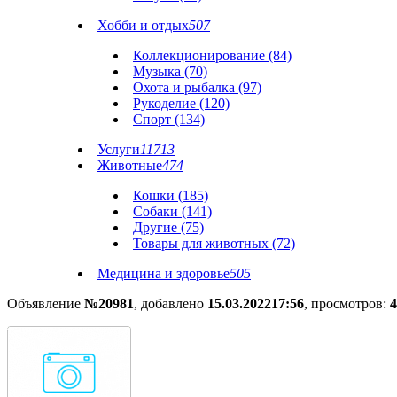
Хобби и отдых
507
Коллекционирование (84)
Музыка (70)
Охота и рыбалка (97)
Рукоделие (120)
Спорт (134)
Услуги
11713
Животные
474
Кошки (185)
Собаки (141)
Другие (75)
Товары для животных (72)
Медицина и здоровье
505
Объявление
№20981
, добавлено
15.03.2022
17:56
, просмотров:
4