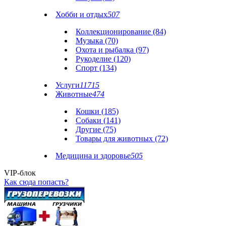
Хобби и отдых
507
Коллекционирование (84)
Музыка (70)
Охота и рыбалка (97)
Рукоделие (120)
Спорт (134)
Услуги
11715
Животные
474
Кошки (185)
Собаки (141)
Другие (75)
Товары для животных (72)
Медицина и здоровье
505
VIP-блок
Как сюда попасть?