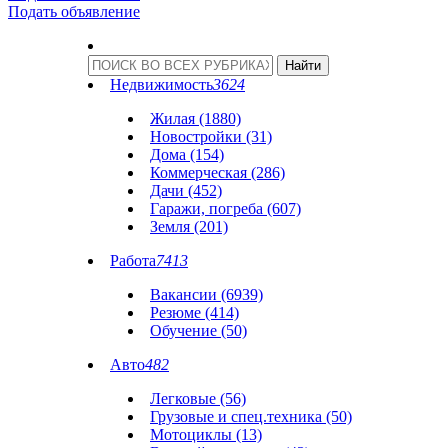
Подать объявление
Недвижимость
3624
Жилая (1880)
Новостройки (31)
Дома (154)
Коммерческая (286)
Дачи (452)
Гаражи, погреба (607)
Земля (201)
Работа
7413
Вакансии (6939)
Резюме (414)
Обучение (50)
Авто
482
Легковые (56)
Грузовые и спец.техника (50)
Мотоциклы (13)