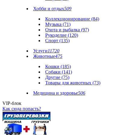
Хобби и отдых
509
Коллекционирование (84)
Музыка (71)
Охота и рыбалка (97)
Рукоделие (120)
Спорт (135)
Услуги
11720
Животные
475
Кошки (185)
Собаки (141)
Другие (75)
Товары для животных (73)
Медицина и здоровье
506
VIP-блок
Как сюда попасть?