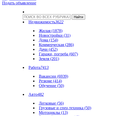
Подать объявление
Недвижимость
3622
Жилая (1878)
Новостройки (31)
Дома (154)
Коммерческая (286)
Дачи (452)
Гаражи, погреба (607)
Земля (201)
Работа
7413
Вакансии (6939)
Резюме (414)
Обучение (50)
Авто
482
Легковые (56)
Грузовые и спец.техника (50)
Мотоциклы (13)