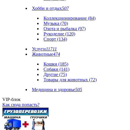
Хобби и отдых
507
Коллекционирование (84)
Музыка (70)
Охота и рыбалка (97)
Рукоделие (120)
Спорт (134)
Услуги
11711
Животные
474
Кошки (185)
Собаки (141)
Другие (75)
Товары для животных (72)
Медицина и здоровье
505
VIP-блок
Как сюда попасть?