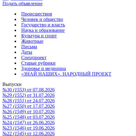
Подать объявление
Происшествия
Человек и общество
Государство и власть
Наука и образование
Культура и спорт
Животные
Письма
Даты
Спецпроект
Старые рубрики
Здоровье и медицина
«ЗНАЙ НАШИХ». НАРОДНЫЙ ПРОЕКТ
Выпуски
№30
(1553)
от 07.08.2026
№29
(1552)
от 31.07.2026
№28
(1551)
от 24.07.2026
№27
(1550)
от 17.07.2026
№26
(1549)
от 10.07.2026
№25
(1548)
от 03.07.2026
№24
(1547)
от 26.06.2026
№23
(1546)
от 19.06.2026
№22
(1545)
от 12.06.2026