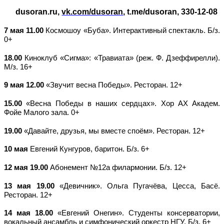
dusoran.ru,
vk.com/dusoran
, t.me/dusoran, 330-12-08
7 мая 11.00
Космошоу «Буба». Интерактивный спектакль. Б/з.
0+
18.00
Киноклуб «Сигма»: «Травиата» (реж. Ф. Дзеффирелли).
М/з. 16+
9 мая 12.00
«Звучит весна Победы». Ресторан. 12+
15.00
«Весна Победы в наших сердцах». Хор АХ Академ.
Фойе Малого зала. 0+
19.00
«Давайте, друзья, мы вместе споём». Ресторан. 12+
10 мая
Евгений Кунгуров, баритон. Б/з. 6+
12 мая 19.00
Абонемент №12а филармонии. Б/з. 12+
13 мая 19.00
«Девичник». Ольга Пугачёва, Цесса, Басё.
Ресторан. 12+
14 мая
18.00
«Евгений Онегин». Студенты консерватории,
вокальный ансамбль и симфонический оркестр НГУ. Б/з. 6+